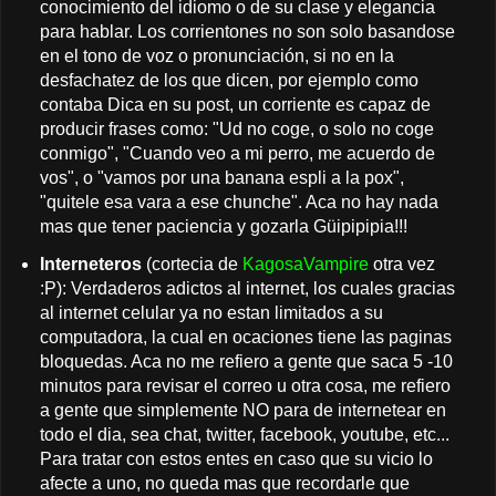
conocimiento del idiomo o de su clase y elegancia
para hablar. Los corrientones no son solo basandose
en el tono de voz o pronunciación, si no en la
desfachatez de los que dicen, por ejemplo como
contaba Dica en su post, un corriente es capaz de
producir frases como: "Ud no coge, o solo no coge
conmigo", "Cuando veo a mi perro, me acuerdo de
vos", o "vamos por una banana espli a la pox",
"quitele esa vara a ese chunche". Aca no hay nada
mas que tener paciencia y gozarla Güipipipia!!!
Interneteros
(cortecia de
KagosaVampire
otra vez
:P): Verdaderos adictos al internet, los cuales gracias
al internet celular ya no estan limitados a su
computadora, la cual en ocaciones tiene las paginas
bloquedas. Aca no me refiero a gente que saca 5 -10
minutos para revisar el correo u otra cosa, me refiero
a gente que simplemente NO para de internetear en
todo el dia, sea chat, twitter, facebook, youtube, etc...
Para tratar con estos entes en caso que su vicio lo
afecte a uno, no queda mas que recordarle que