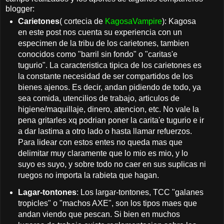
blogger:
Carietones
( cortecia de
KagosaVampire
): Kagosa
en este post nos cuenta su experiencia con un
especimen de la tribu de los carietones, tambien
conocidos como "barril sin fondo" o "caritas'e
tugurio". La caracteristica tipica de los carietones es
la constante necesidad de ser compartidos de los
bienes ajenos. Es decir, andan pidiendo de todo, ya
sea comida, utencilios de trabajo, articulos de
higiene/maquillaje, dinero, atencion, etc. No vale la
pena gritarles xq podrian poner la carita'e tugurio e ir
a dar lastima a otro lado o hasta llamar refuerzos.
Para lidear con estos entes no queda mas que
delimitar muy claramente que lo mio es mio, y lo
suyo es suyo, y sobre todo no caer en sus suplicas ni
ruegos no importa la rabieta que hagan.
Lagar-tontones
: Los largar-tontones, TCC "galanes
tropicles" o "machos AXE", son los tipos maes que
andan viendo que pescan. Si bien en muchos