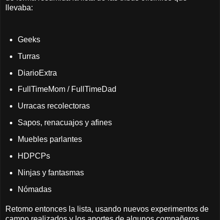
llevaba:
Geeks
Turras
DiarioExtra
FullTimeMom / FullTimeDad
Urracas recolectoras
Sapos, renacuajos y afines
Muebles parlantes
HDPCPs
Ninjas y fantasmas
Nómadas
Retomo entonces la lista, usando nuevos experimentos de
campo realizados y los aportes de algunos compañeros